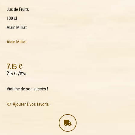
Jus de Fruits
100 cl
Alain Milliat
Alain Milliat
7,15
€
7,15
€
/
litre
Victime de son succès !
Ajouter à vos favoris
